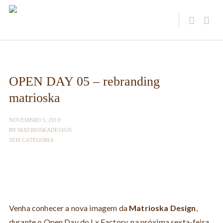
OPEN DAY 05 – rebranding
matrioska
NOVEMBRO 3, 2010
BY
MATRIOSKADESIGN
SEM CATEGORIA
Venha conhecer a nova imagem da
Matrioska Design
,
durante o Open Day do Lx Factory, na próxima sexta-feira