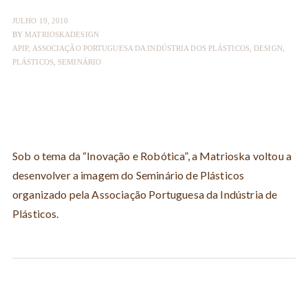
JULHO 19, 2010
BY
MATRIOSKADESIGN
APIP
,
ASSOCIAÇÃO PORTUGUESA DA INDÚSTRIA DOS PLÁSTICOS
,
DESIGN
,
PLÁSTICOS
,
SEMINÁRIO
Sob o tema da “Inovação e Robótica”, a Matrioska voltou a
desenvolver a imagem do Seminário de Plásticos
organizado pela Associação Portuguesa da Indústria de
Plásticos.