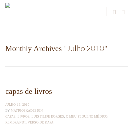
"Julho 2010"
Monthly Archives
capas de livros
JULHO 19, 2010
BY
MATRIOSKADESIGN
CAPAS
,
LIVROS
,
LUIS FILIPE BORGES
,
O MEU PEQUENO MÉDICO
,
REMBRANDT
,
VERSO DE KAPA