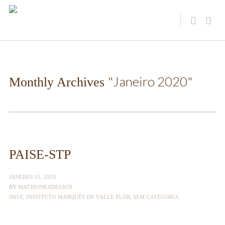
"Janeiro 2020"
Monthly Archives
PAISE-STP
JANEIRO 15, 2020
BY
MATRIOSKADESIGN
IMVF
,
INSTITUTO MARQUÊS DE VALLE FLÔR
,
SEM CATEGORIA