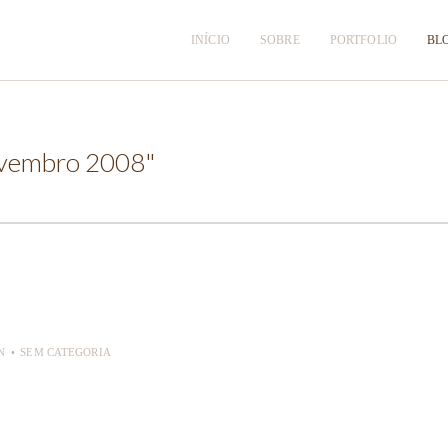
INÍCIO
SOBRE
PORTFOLIO
BL
vembro 2008"
N
SEM CATEGORIA