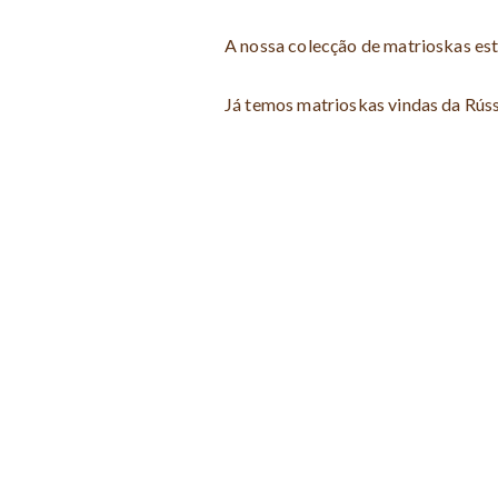
A nossa colecção de matrioskas es
Já temos matrioskas vindas da Rúss