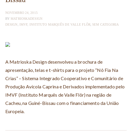
NOVEMBRO 24, 2015
BY
MATRIOSKADESIGN
DESIGN
,
IMVF
,
INSTITUTO MARQUÊS DE VALLE FLÔR
,
SEM CATEGORIA
A Matrioska Design desenvolveu a brochura de
apresentação, telas e t-shirts para o projeto “Nô Fia Na
Crias” – Sistema Integrado Cooperativo e Comunitário de
Produção Avícola Caprina e Derivados implementado pelo
IMVF (Instituto Marquês de Valle Flôr) na região de
Cacheu, na Guiné-Bissau com o financiamento da União
Europeia.