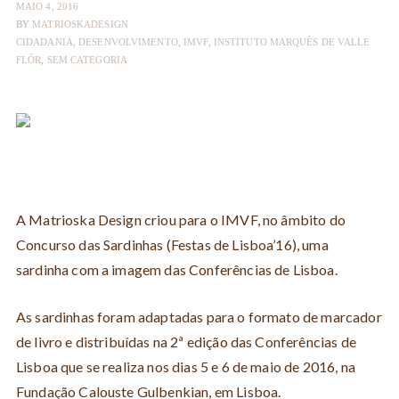
MAIO 4, 2016
BY
MATRIOSKADESIGN
CIDADANIA
,
DESENVOLVIMENTO
,
IMVF
,
INSTITUTO MARQUÊS DE VALLE
FLÔR
,
SEM CATEGORIA
A Matrioska Design criou para o IMVF, no âmbito do
Concurso das Sardinhas (Festas de Lisboa’16), uma
sardinha com a imagem das Conferências de Lisboa.
As sardinhas foram adaptadas para o formato de marcador
de livro e distribuídas na 2ª edição das Conferências de
Lisboa que se realiza nos dias 5 e 6 de maio de 2016, na
Fundação Calouste Gulbenkian, em Lisboa.