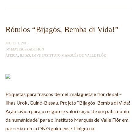
Rótulos “Bijagós, Bemba di Vida!”
JULHO 1, 2015
BY
MATRIOSKADESIGN
ÁFRICA
,
ILHAS
,
IMVF
,
INSTITUTO MARQUÊS DE VALLE FLÔR
Etiquetas para frascos de mel, malagueta e flor de sal –
Ilhas Urok, Guiné-Bissau. Projeto “Bijagós, Bemba di Vida!
Ação cívica para o resgate e valorização de um património
da humanidade” para o Instituto Marquês de Valle Flôr em
parceria com a ONG guineense Tiniguena.