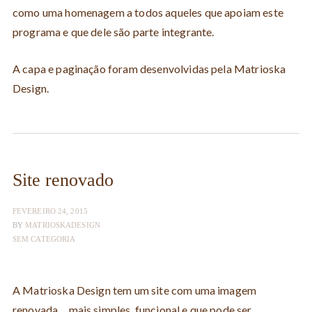
como uma homenagem a todos aqueles que apoiam este
programa e que dele são parte integrante.
A capa e paginação foram desenvolvidas pela Matrioska
Design.
Site renovado
FEVEREIRO 24, 2015
BY
MATRIOSKADESIGN
SEM CATEGORIA
A Matrioska Design tem um site com uma imagem
renovada… mais simples, funcional e que pode ser