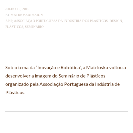
JULHO 19, 2010
BY
MATRIOSKADESIGN
APIP
,
ASSOCIAÇÃO PORTUGUESA DA INDÚSTRIA DOS PLÁSTICOS
,
DESIGN
,
PLÁSTICOS
,
SEMINÁRIO
Sob o tema da “Inovação e Robótica”, a Matrioska voltou a
desenvolver a imagem do Seminário de Plásticos
organizado pela Associação Portuguesa da Indústria de
Plásticos.