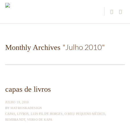
"Julho 2010"
Monthly Archives
capas de livros
JULHO 19, 2010
BY
MATRIOSKADESIGN
CAPAS
,
LIVROS
,
LUIS FILIPE BORGES
,
O MEU PEQUENO MÉDICO
,
REMBRANDT
,
VERSO DE KAPA