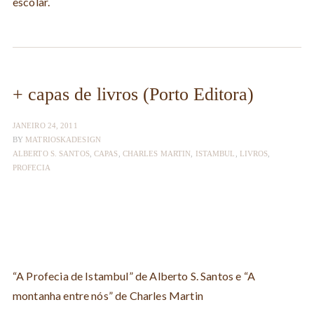
escolar.
+ capas de livros (Porto Editora)
JANEIRO 24, 2011
BY
MATRIOSKADESIGN
ALBERTO S. SANTOS
,
CAPAS
,
CHARLES MARTIN
,
ISTAMBUL
,
LIVROS
,
PROFECIA
“A Profecia de Istambul” de Alberto S. Santos e “A
montanha entre nós” de Charles Martin