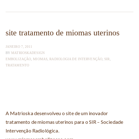
site tratamento de miomas uterinos
JANEIRO 7, 2011
BY
MATRIOSKADESIGN
EMBOLIZAÇÃO
,
MIOMAS
,
RADIOLOGIA DE INTERVENÇÃO
,
SIR
,
TRATAMENTO
A Matrioska desenvolveu o site de um inovador
tratamento de miomas uterinos para o SIR – Sociedade
Intervenção Radiológica.