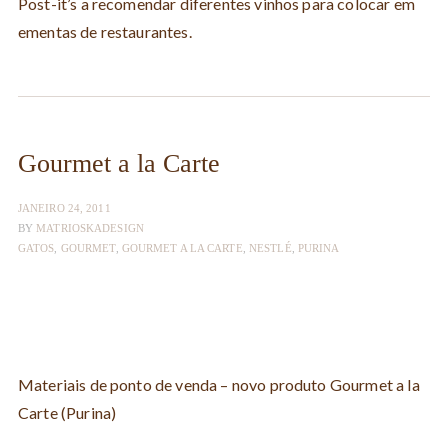
Post-it’s a recomendar diferentes vinhos para colocar em
ementas de restaurantes.
Gourmet a la Carte
JANEIRO 24, 2011
BY
MATRIOSKADESIGN
GATOS
,
GOURMET
,
GOURMET A LA CARTE
,
NESTLÉ
,
PURINA
Materiais de ponto de venda – novo produto Gourmet a la
Carte (Purina)