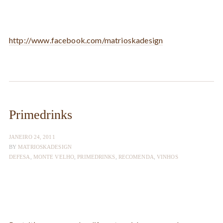
http://www.facebook.com/matrioskadesign
Primedrinks
JANEIRO 24, 2011
BY
MATRIOSKADESIGN
DEFESA
,
MONTE VELHO
,
PRIMEDRINKS
,
RECOMENDA
,
VINHOS